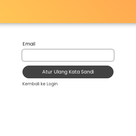
lur Layanan
PPID
Fasilitas
Program Studi
Email
Atur Ulang Kata Sandi
Kembali ke Login